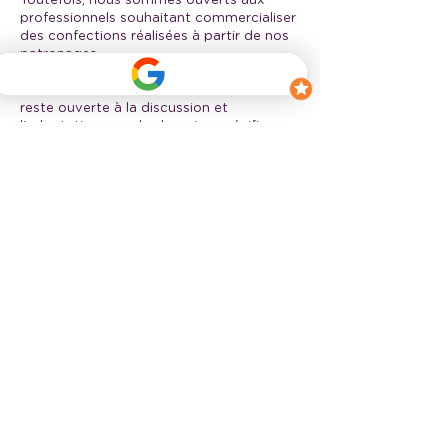
Toutefois, nous sommes ouverts aux
professionnels souhaitant commercialiser
des confections réalisées à partir de nos
patronages.
À ce jour, un système de licence
standardisé est en place. Toutefois je
reste ouverte à la discussion et
l'adaptation pour les besoins spécifiques
de chaque entreprise afin de trouver le
juste milieu pour une solution simple,
équitable et adaptée aux réalités des
petites structures, quand nécessaire.
Je vous invite à me contacter
directement. Chaque demande est
étudiée au cas par cas afin de définir,
ensemble, les modalités les plus justes et
les plus cohérentes pour les deux parties.
Ma volonté est simple : proposer une
solution claire, accessible et respectueuse
du travail de chacun.
Démarche RSE
Chez CaPaCha, notre engagement
dépasse la création de patrons.
À notre échelle, nous souhaitons agir de