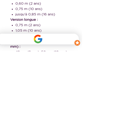
0,60 m (2 ans)
0,75 m (10 ans)
jusqu’à 0,85 m (16 ans)
Version longue :
0,75 m (2 ans)
1,05 m (10 ans)
jusqu’à 1,30 m (16 ans)
Élastique de ceinture (30 à 40
mm) :
42 cm (2 ans), 50 cm (10 ans),
jusqu’à 60 cm (16 ans)
À ajuster selon la morphologie
et la tonicité du porteur.
Haut – MENTHE
Manches longues :
0,55 m (2 ans)
1,10 m (10 ans)
jusqu’à 1,55 m (16 ans)
Manches courtes :
0,55 m (2 ans)