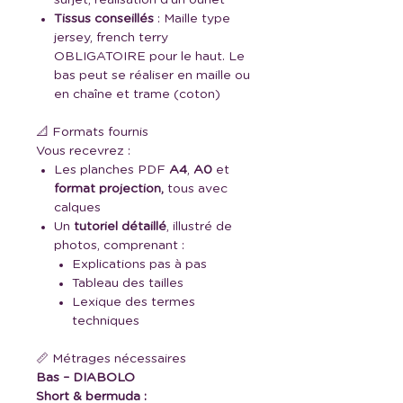
surjet, réalisation d’un ourlet
Tissus conseillés
: Maille type
jersey, french terry
OBLIGATOIRE pour le haut. Le
bas peut se réaliser en maille ou
en chaîne et trame (coton)
📐 Formats fournis
Vous recevrez :
Les planches PDF
A4
,
A0
et
format projection,
tous avec
calques
Un
tutoriel détaillé
, illustré de
photos, comprenant :
Explications pas à pas
Tableau des tailles
Lexique des termes
techniques
📏 Métrages nécessaires
Bas – DIABOLO
Short & bermuda :