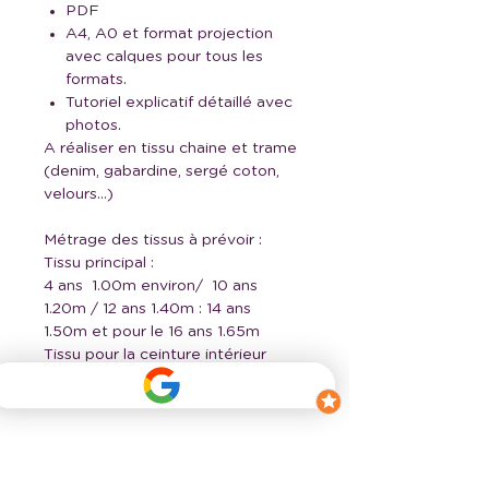
PDF
A4, A0 et format projection
avec calques pour tous les
formats.
Tutoriel explicatif détaillé avec
photos.
A réaliser en tissu chaine et trame
(denim, gabardine, sergé coton,
velours…)
Métrage des tissus à prévoir :
Tissu principal :
4 ans 1.00m environ/ 10 ans
1.20m / 12 ans 1.40m : 14 ans
1.50m et pour le 16 ans 1.65m
Tissu pour la ceinture intérieur
élstique : 0.20m
Thermocollant : +/- 0.30m.
Mercerie :
Pour la version ceinture élastiquée