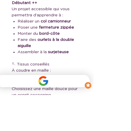
Débutant ++
Un projet accessible qui vous
permettra d’apprendre à :
Réaliser un
col camionneur
Poser une
fermeture zippée
Monter du
bord-côte
Faire des
ourlets à la double
aiguille
Assembler à la
surjeteuse
🪡 Tissus conseillés
À coudre en maille :
molleton, french terry, sweat,
maille tricot…
Choisissez une maille douce pour
un esprit cocooning,
ou une matière plus structurée
pour un look casual chic.
📐 Métrage & mercerie
Tissu :