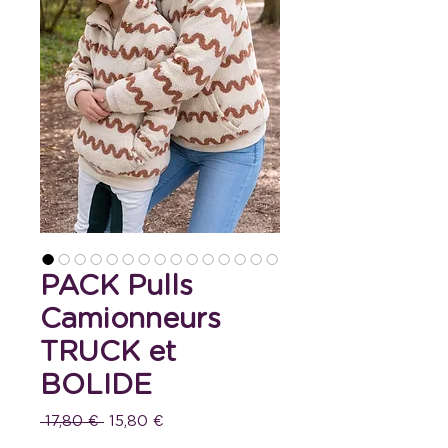
PACK Pulls
Camionneurs
TRUCK et
BOLIDE
Prix
Prix
 17,80 € 
15,80 €
original
promotionnel