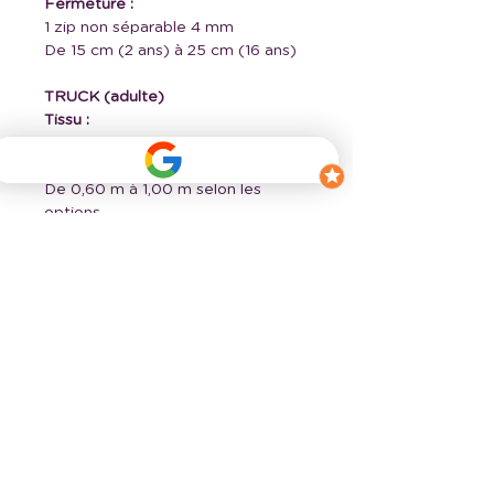
Fermeture :
1 zip non séparable 4 mm
De 15 cm (2 ans) à 25 cm (16 ans)
TRUCK (adulte)
Tissu :
De 1,45 m (XXS) à 2,00 m (6XL)
Bord-côte :
De 0,60 m à 1,00 m selon les
options
Fermeture :
1 zip non séparable 4 mm
De 24 à 26 cm
📂 Format proposé
Patrons au format
PDF
,
comprenant :
Planche A4 avec calques
Planche A0 avec calques
Format projection avec calques
Gradations couleurs et pointillés
Tutoriel explicatif détaillé avec