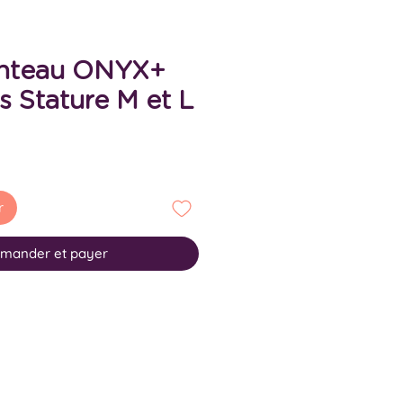
nteau ONYX+
s Stature M et L
r
mander et payer