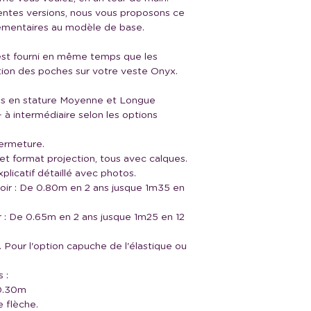
rentes versions, nous vous proposons ce
émentaires au modèle de base.
est fourni en même temps que les
ation des poches sur votre veste Onyx.
 ans en stature Moyenne et Longue
à intermédiaire selon les options
fermeture.
t format projection, tous avec calques.
détaillé avec photos.
voir : De 0.80m en 2 ans jusque 1m35 en
r : De 0.65m en 2 ans jusque 1m25 en 12
e. Pour l'option capuche de l'élastique ou
 :
 0.30m
e flèche.