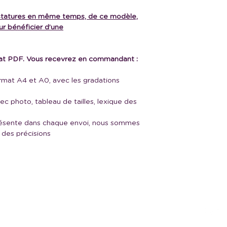
3 statures en même temps, de ce modèle,
r bénéficier d’une
at PDF. Vous recevrez en commandant :
rmat A4 et A0, avec les gradations
avec photo, tableau de tailles, lexique des
présente dans chaque envoi, nous sommes
 des précisions
ntions légales
CGV